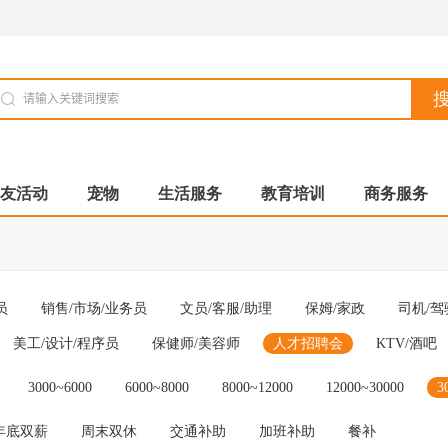
友活动
宠物
生活服务
教育培训
商务服务
员
销售/市场/业务员
文员/客服/助理
保姆/家政
司机/驾
美工/设计/程序员
保健师/美容师
人才招聘会
KTV/酒吧
3000~6000
6000~8000
8000~12000
12000~30000
3
年底双薪
周末双休
交通补助
加班补助
餐补