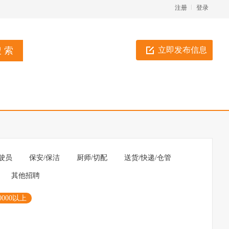
注册
登录
立即发布信息
驶员
保安/保洁
厨师/切配
送货/快递/仓管
其他招聘
0000以上