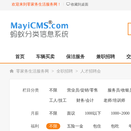
欢迎来到零家务生活服务网！
收藏到桌面
首页
车辆买卖
保洁服务
兼职招聘
交
>
>
零家务生活服务网
全职招聘
人才招聘会
栏目分类
不限
营业员/促销/零售
服务员/收银
工人/技工
财务/会计
老师/培训师
月薪
不限
面议
1000以下
1000~2000
福利
不限
五险一金
包住
包吃