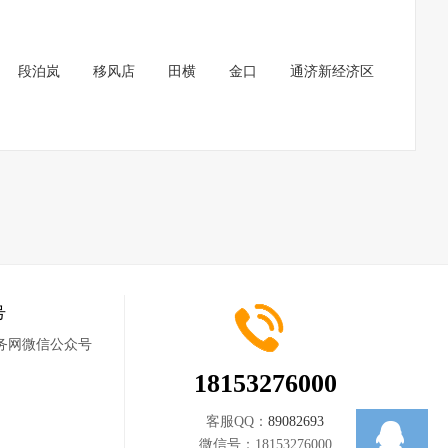
段泊岚
移风店
田横
金口
通济新经济区
号
18153276000
客服QQ：
89082693
微信号：
18153276000