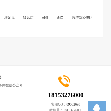
段泊岚
移风店
田横
金口
通济新经济区
号
18153276000
客服QQ：
89082693
微信号：
18153276000