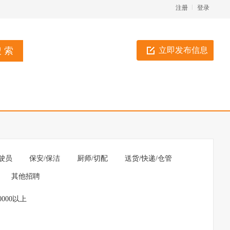
注册
登录
立即发布信息
驶员
保安/保洁
厨师/切配
送货/快递/仓管
其他招聘
0000以上