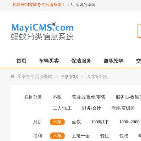
欢迎来到零家务生活服务网！
收藏到桌面
首页
车辆买卖
保洁服务
兼职招聘
交
>
>
零家务生活服务网
全职招聘
人才招聘会
栏目分类
不限
营业员/促销/零售
服务员/收银
工人/技工
财务/会计
老师/培训师
月薪
不限
面议
1000以下
1000~2000
福利
不限
五险一金
包住
包吃