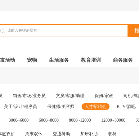
友活动
宠物
生活服务
教育培训
商务服务
员
销售/市场/业务员
文员/客服/助理
保姆/家政
司机/驾
美工/设计/程序员
保健师/美容师
人才招聘会
KTV/酒吧
3000~6000
6000~8000
8000~12000
12000~30000
3
年底双薪
周末双休
交通补助
加班补助
餐补