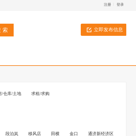
注册
登录
立即发布信息
房/仓库/土地
求租/求购
段泊岚
移风店
田横
金口
通济新经济区