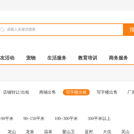
友活动
宠物
生活服务
教育培训
商务服务
店铺转让/出租
商铺出售
写字楼出租
写字楼出售
厂
~90平米
90~150平米
100~300平米
300平米以上
龙山
龙泉
温泉
鳌山卫
蓝村
大信
灵山